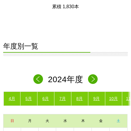
累積 1,830本
年度別一覧
2024年度
4月
5月
6月
7月
8月
9月
10月
1
日
月
火
水
木
金
土