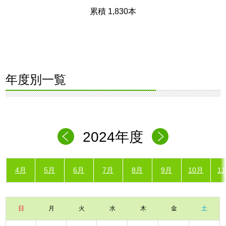
累積 1,830本
年度別一覧
2024年度
4月
5月
6月
7月
8月
9月
10月
1
日
月
火
水
木
金
土