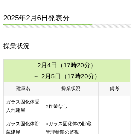
2025年2月6日発表分
操業状況
2月4日（17時20分）
～ 2月5日（17時20分）
建屋名
操業状況
備考
ガラス固化体受
○作業なし
入れ建屋
ガラス固化体貯
○ガラス固化体の貯蔵
蔵建屋
管理状態の監視