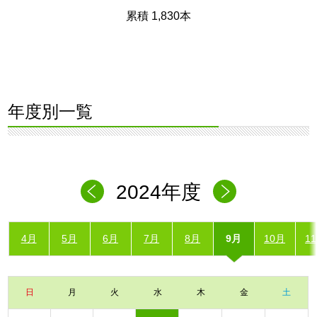
累積 1,830本
年度別一覧
2024年度
4月
5月
6月
7月
8月
9月
10月
1
日
月
火
水
木
金
土