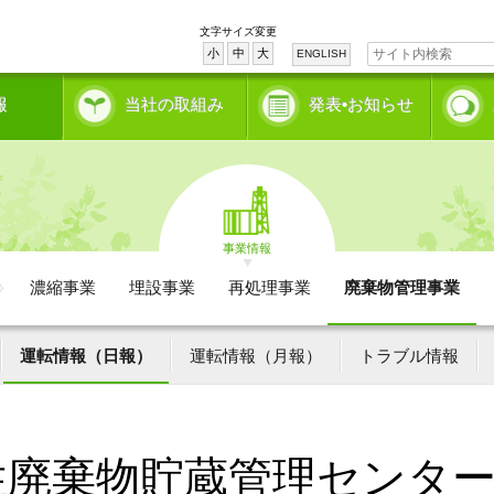
文字サイズ変更
小
中
大
ENGLISH
報
当社の取組み
発表•お知らせ
事業情報
濃縮事業
埋設事業
再処理事業
廃棄物管理事業
運転情報（日報）
運転情報（月報）
トラブル情報
性廃棄物貯蔵管理センタ