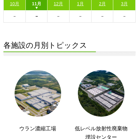
10月
11月
12月
1月
2月
3月
各施設の月別トピックス
ウラン濃縮工場
低レベル放射性廃棄物
埋設センター