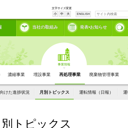
文字サイズ変更
小
中
大
ENGLISH
報
当社の取組み
発表•お知らせ
事業情報
濃縮事業
埋設事業
再処理事業
廃棄物管理事業
向けた進捗状況
月別トピックス
運転情報（日報）
運
月別トピックス