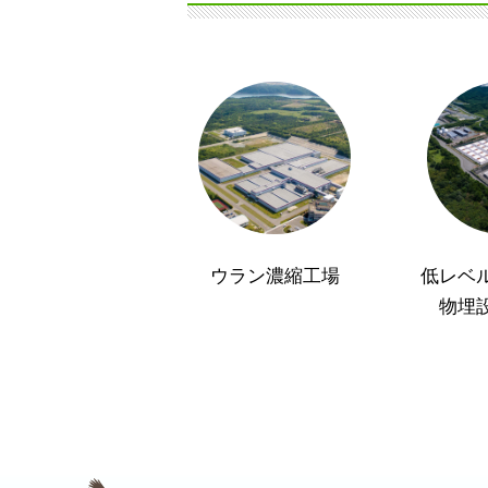
ウラン濃縮工場
低レベ
物埋