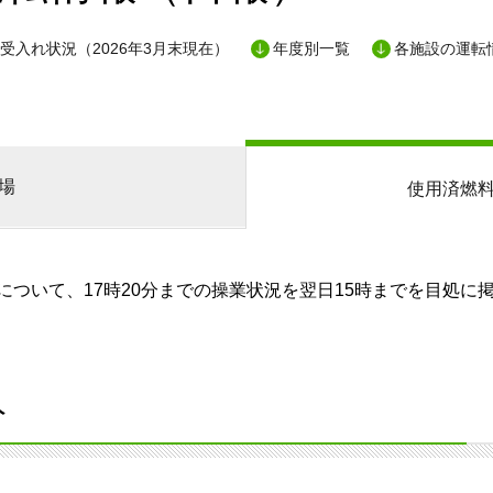
受入れ状況（2026年3月末現在）
年度別一覧
各施設の運転
場
使用済燃
ついて、17時20分までの操業状況を翌日15時までを目処に
分