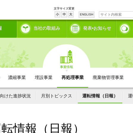
文字サイズ変更
小
中
大
ENGLISH
報
当社の取組み
発表•お知らせ
事業情報
濃縮事業
埋設事業
再処理事業
廃棄物管理事業
向けた進捗状況
月別トピックス
運転情報（日報）
運
運転情報（日報）