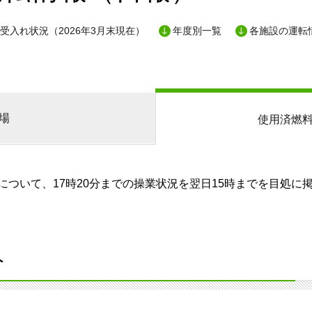
受入れ状況（2026年3月末現在）
年度別一覧
各施設の運転
場
使用済燃
ついて、17時20分までの操業状況を翌日15時までを目処に
分