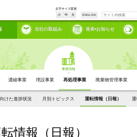
文字サイズ変更
小
中
大
ENGLISH
報
当社の取組み
発表•お知らせ
事業情報
濃縮事業
埋設事業
再処理事業
廃棄物管理事業
向けた進捗状況
月別トピックス
運転情報（日報）
運
運転情報（日報）