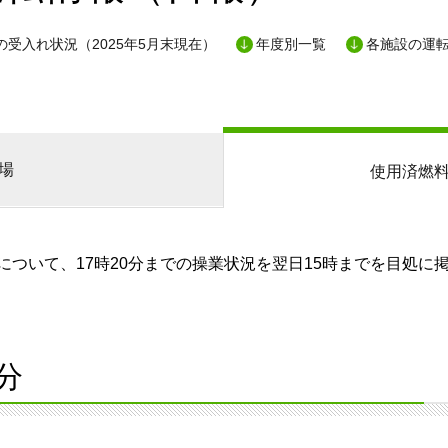
の受入れ状況（2025年5月末現在）
年度別一覧
各施設の運
場
使用済燃
ついて、17時20分までの操業状況を翌日15時までを目処に
分