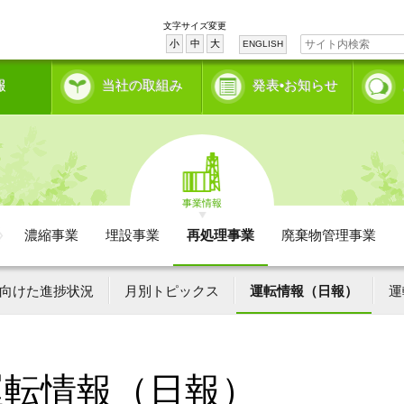
文字サイズ変更
小
中
大
ENGLISH
報
当社の取組み
発表•お知らせ
事業情報
濃縮事業
埋設事業
再処理事業
廃棄物管理事業
向けた進捗状況
月別トピックス
運転情報（日報）
運
運転情報（日報）