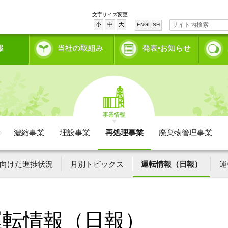
文字サイズ変更
小
中
大
ENGLISH
報
当社の取組み
発表•お知らせ
事業情報
濃縮事業
埋設事業
再処理事業
廃棄物管理事業
向けた進捗状況
月別トピックス
運転情報（日報）
運
運転情報（日報）