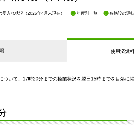
の受入れ状況（2025年4月末現在）
年度別一覧
各施設の運
場
使用済燃
ついて、17時20分までの操業状況を翌日15時までを目処に
分