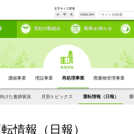
文字サイズ変更
小
中
大
ENGLISH
報
当社の取組み
発表•お知らせ
事業情報
濃縮事業
埋設事業
再処理事業
廃棄物管理事業
向けた進捗状況
月別トピックス
運転情報（日報）
運
運転情報（日報）