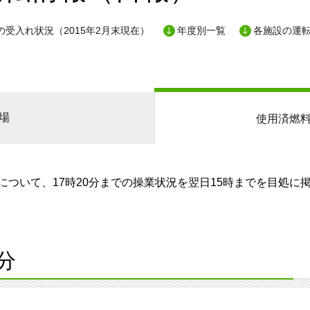
の受入れ状況（2015年2月末現在）
年度別一覧
各施設の運
場
使用済燃
ついて、17時20分までの操業状況を翌日15時までを目処に
分