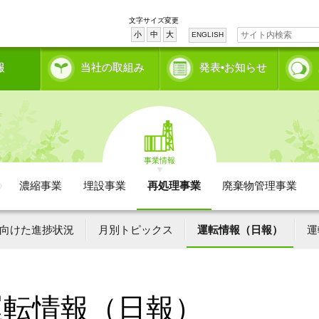
文字サイズ変更
小
中
大
ENGLISH
報
当社の取組み
発表•お知らせ
事業情報
濃縮事業
埋設事業
再処理事業
廃棄物管理事業
向けた進捗状況
月別トピックス
運転情報（日報）
運
運転情報（日報）