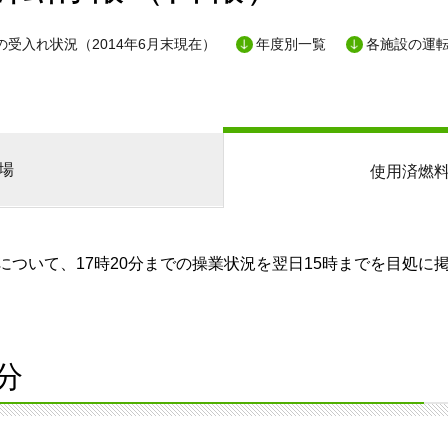
の受入れ状況（2014年6月末現在）
年度別一覧
各施設の運
場
使用済燃
ついて、17時20分までの操業状況を翌日15時までを目処に
分