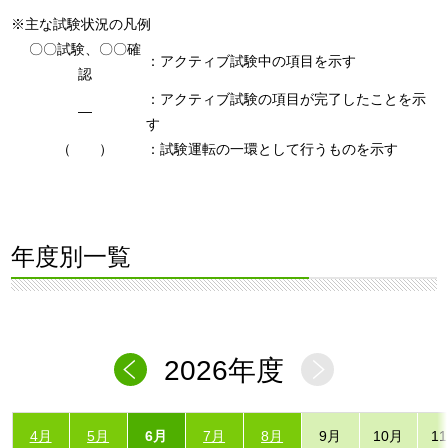
※主な試験状況の凡例
〇〇試験、〇〇確
：アクティブ試験中の項目を示す
認
：アクティブ試験の項目が完了したことを示
―
す
（ ）
：試験運転の一環として行うものを示す
年度別一覧
2026年度
4月
5月
6月
7月
8月
9月
10月
1