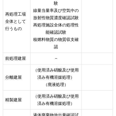
験
線量当量率及び空気中の
再処理工場
放射性物質濃度確認試験
全体として
再処理施設全体の処理性
行うもの
能確認試験
核燃料物質の物質収支確
認
前処理建屋
−
（使用済み硝酸及び使用
分離建屋
済み有機溶媒処理）
（廃液処理）
（使用済み硝酸及び使用
精製建屋
済み有機溶媒処理）
液体廃棄物放出量確認試