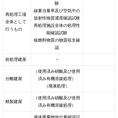
験
線量当量率及び空気中の
再処理工場
放射性物質濃度確認試験
全体として
再処理施設全体の処理性
行うもの
能確認試験
核燃料物質の物質収支確
認
前処理建屋
−
（使用済み硝酸及び使用
分離建屋
済み有機溶媒処理）
（廃液処理）
（使用済み硝酸及び使用
精製建屋
済み有機溶媒処理）
液体廃棄物放出量確認試