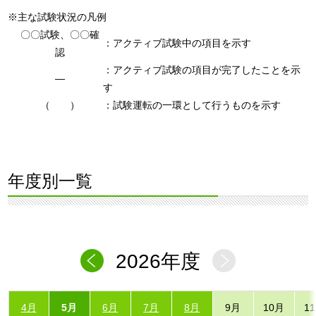
※主な試験状況の凡例
〇〇試験、〇〇確
：アクティブ試験中の項目を示す
認
：アクティブ試験の項目が完了したことを示
―
す
（ ）
：試験運転の一環として行うものを示す
年度別一覧
2026年度
4月
5月
6月
7月
8月
9月
10月
1