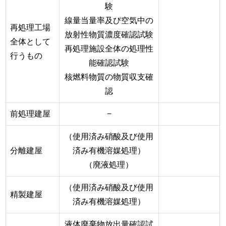
験
線量当量率及び空気中の
再処理工場
放射性物質濃度確認試験
全体として
再処理施設全体の処理性
行うもの
能確認試験
核燃料物質の物質収支確
認
前処理建屋
−
（使用済み硝酸及び使用
分離建屋
済み有機溶媒処理）
（廃液処理）
（使用済み硝酸及び使用
精製建屋
済み有機溶媒処理）
液体廃棄物放出量確認試