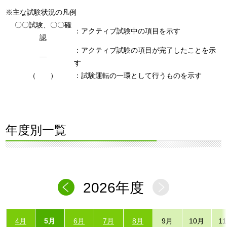
※主な試験状況の凡例
〇〇試験、〇〇確
：アクティブ試験中の項目を示す
認
：アクティブ試験の項目が完了したことを示
―
す
（ ）
：試験運転の一環として行うものを示す
年度別一覧
2026年度
4月
5月
6月
7月
8月
9月
10月
1