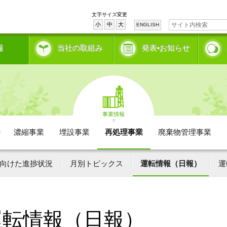
文字サイズ変更
小
中
大
ENGLISH
報
当社の取組み
発表•お知らせ
事業情報
濃縮事業
埋設事業
再処理事業
廃棄物管理事業
向けた進捗状況
月別トピックス
運転情報（日報）
運
運転情報（日報）