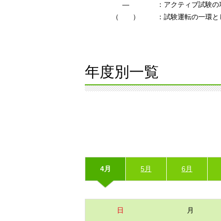
―
：アクティブ試験の
（ ）
：試験運転の一環と
年度別一覧
4月
5月
6月
日
月