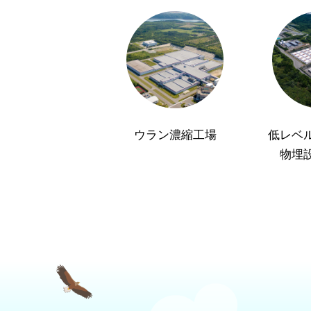
ウラン濃縮工場
低レベ
物埋