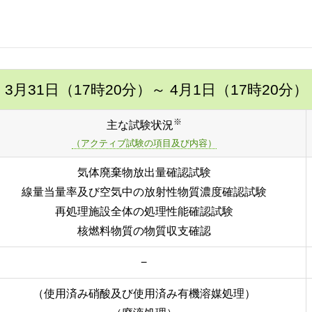
3月31日（17時20分）
～ 4月1日（17時20分）
※
主な試験状況
（アクティブ試験の項目及び内容）
気体廃棄物放出量確認試験
線量当量率及び空気中の放射性物質濃度確認試験
再処理施設全体の処理性能確認試験
核燃料物質の物質収支確認
−
（使用済み硝酸及び使用済み有機溶媒処理）