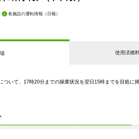
各施設の運転情報（日報）
使用済燃
場
ついて、17時20分までの操業状況を翌日15時までを目処に
分