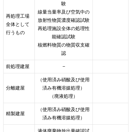
験
線量当量率及び空気中の
再処理工場
放射性物質濃度確認試験
全体として
再処理施設全体の処理性
行うもの
能確認試験
核燃料物質の物質収支確
認
前処理建屋
−
（使用済み硝酸及び使用
分離建屋
済み有機溶媒処理）
（廃液処理）
（使用済み硝酸及び使用
精製建屋
済み有機溶媒処理）
液体廃棄物放出量確認試