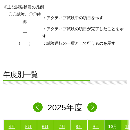
※主な試験状況の凡例
〇〇試験、〇〇確
：アクティブ試験中の項目を示す
認
：アクティブ試験の項目が完了したことを示
―
す
（ ）
：試験運転の一環として行うものを示す
年度別一覧
2025年度
4月
5月
6月
7月
8月
9月
10月
1