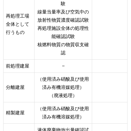
験
線量当量率及び空気中の
再処理工場
放射性物質濃度確認試験
全体として
再処理施設全体の処理性
行うもの
能確認試験
核燃料物質の物質収支確
認
前処理建屋
−
（使用済み硝酸及び使用
分離建屋
済み有機溶媒処理）
（廃液処理）
（使用済み硝酸及び使用
精製建屋
済み有機溶媒処理）
液体廃棄物放出量確認試