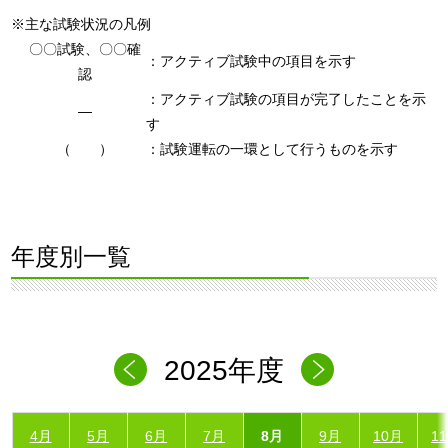
※主な試験状況の凡例
〇〇試験、〇〇確
：アクティブ試験中の項目を示す
認
：アクティブ試験の項目が完了したことを示
―
す
（ ）
：試験運転の一環として行うものを示す
年度別一覧
2025年度
4月
5月
6月
7月
8月
9月
10月
1