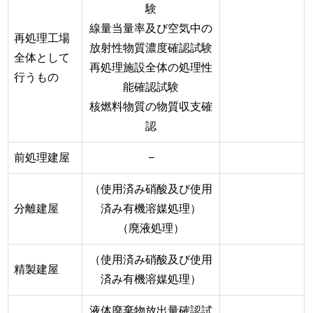
験
線量当量率及び空気中の
再処理工場
放射性物質濃度確認試験
全体として
再処理施設全体の処理性
行うもの
能確認試験
核燃料物質の物質収支確
認
前処理建屋
−
（使用済み硝酸及び使用
分離建屋
済み有機溶媒処理）
（廃液処理）
（使用済み硝酸及び使用
精製建屋
済み有機溶媒処理）
液体廃棄物放出量確認試