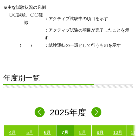
※主な試験状況の凡例
〇〇試験、〇〇確
：アクティブ試験中の項目を示す
認
：アクティブ試験の項目が完了したことを示
―
す
（ ）
：試験運転の一環として行うものを示す
年度別一覧
2025年度
4月
5月
6月
7月
8月
9月
10月
1