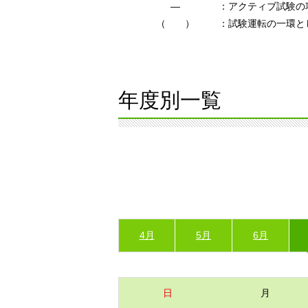
―
：アクティブ試験の
（ ）
：試験運転の一環と
年度別一覧
4月
5月
6月
日
月