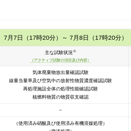
7月7日（17時20分）
～ 7月8日（17時20分）
※
主な試験状況
（アクティブ試験の項目及び内容）
気体廃棄物放出量確認試験
線量当量率及び空気中の放射性物質濃度確認試験
再処理施設全体の処理性能確認試験
核燃料物質の物質収支確認
−
（使用済み硝酸及び使用済み有機溶媒処理）