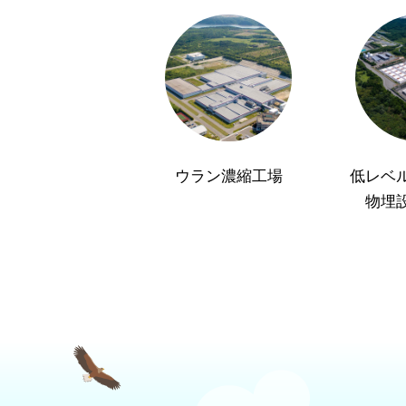
ウラン濃縮工場
低レベ
物埋