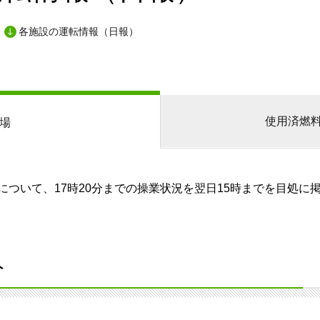
各施設の運転情報（日報）
使用済燃
場
ついて、17時20分までの操業状況を翌日15時までを目処に
分