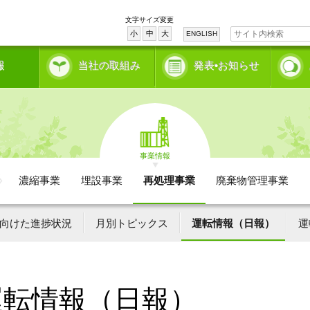
文字サイズ変更
小
中
大
ENGLISH
報
当社の取組み
発表•お知らせ
事業情報
濃縮事業
埋設事業
再処理事業
廃棄物管理事業
向けた進捗状況
月別トピックス
運転情報（日報）
運
運転情報（日報）