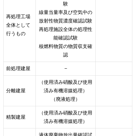
験
線量当量率及び空気中の
再処理工場
放射性物質濃度確認試験
全体として
再処理施設全体の処理性
行うもの
能確認試験
核燃料物質の物質収支確
認
前処理建屋
−
（使用済み硝酸及び使用
分離建屋
済み有機溶媒処理）
（廃液処理）
（使用済み硝酸及び使用
精製建屋
済み有機溶媒処理）
液体廃棄物放出量確認試