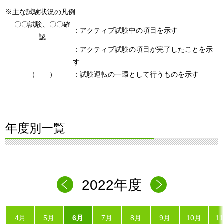
※主な試験状況の凡例
〇〇試験、〇〇確
：アクティブ試験中の項目を示す
認
：アクティブ試験の項目が完了したことを示
―
す
（ ）
：試験運転の一環として行うものを示す
年度別一覧
2022年度
4月
5月
6月
7月
8月
9月
10月
1