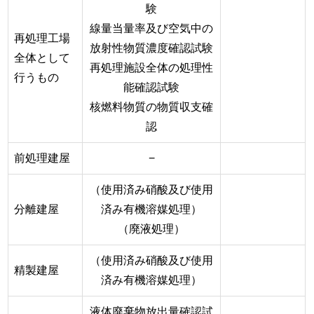
験
線量当量率及び空気中の
再処理工場
放射性物質濃度確認試験
全体として
再処理施設全体の処理性
行うもの
能確認試験
核燃料物質の物質収支確
認
前処理建屋
−
（使用済み硝酸及び使用
分離建屋
済み有機溶媒処理）
（廃液処理）
（使用済み硝酸及び使用
精製建屋
済み有機溶媒処理）
液体廃棄物放出量確認試