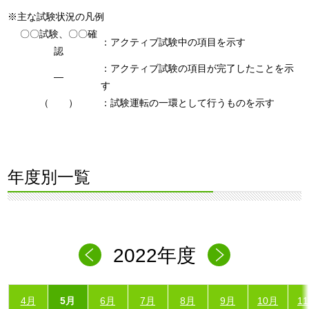
※主な試験状況の凡例
〇〇試験、〇〇確
：アクティブ試験中の項目を示す
認
：アクティブ試験の項目が完了したことを示
―
す
（ ）
：試験運転の一環として行うものを示す
年度別一覧
2022年度
4月
5月
6月
7月
8月
9月
10月
1