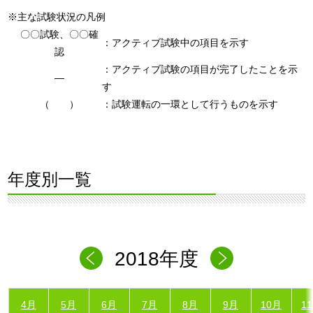
※主な試験状況の凡例
〇〇試験、〇〇確
：アクティブ試験中の項目を示す
認
：アクティブ試験の項目が完了したことを示
―
す
（ ）
：試験運転の一環として行うものを示す
年度別一覧
2018年度
4月
5月
6月
7月
8月
9月
10月
1