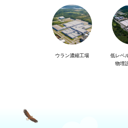
ウラン濃縮工場
低レベ
物埋