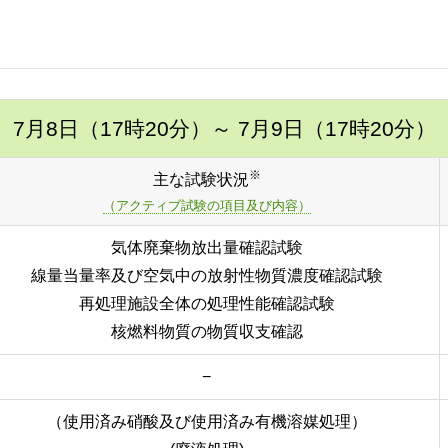
7月8日（17時20分）
～ 7月9日（17時20分）
※
主な試験状況
（アクティブ試験の項目及び内容）
気体廃棄物放出量確認試験
線量当量率及び空気中の放射性物質濃度確認試験
再処理施設全体の処理性能確認試験
核燃料物質の物質収支確認
−
（使用済み硝酸及び使用済み有機溶媒処理）