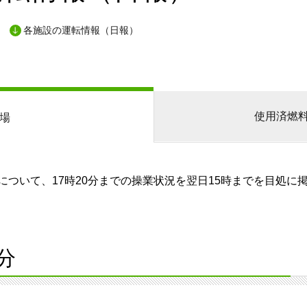
各施設の運転情報（日報）
使用済燃
場
ついて、17時20分までの操業状況を翌日15時までを目処に
分