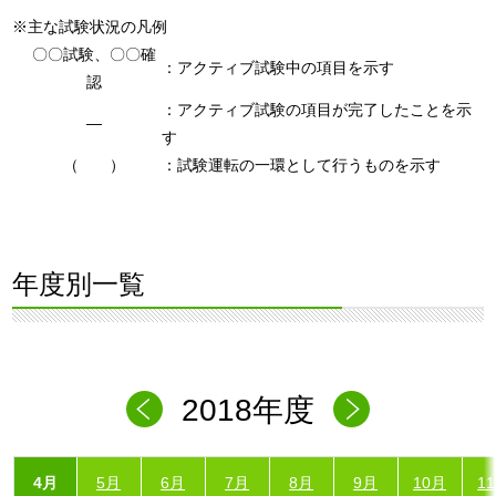
※主な試験状況の凡例
〇〇試験、〇〇確
：アクティブ試験中の項目を示す
認
：アクティブ試験の項目が完了したことを示
―
す
（ ）
：試験運転の一環として行うものを示す
年度別一覧
2018年度
4月
5月
6月
7月
8月
9月
10月
1