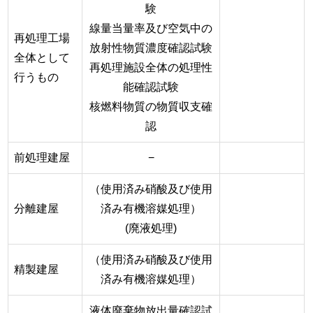
験
線量当量率及び空気中の
再処理工場
放射性物質濃度確認試験
全体として
再処理施設全体の処理性
行うもの
能確認試験
核燃料物質の物質収支確
認
前処理建屋
−
（使用済み硝酸及び使用
分離建屋
済み有機溶媒処理）
(廃液処理)
（使用済み硝酸及び使用
精製建屋
済み有機溶媒処理）
液体廃棄物放出量確認試