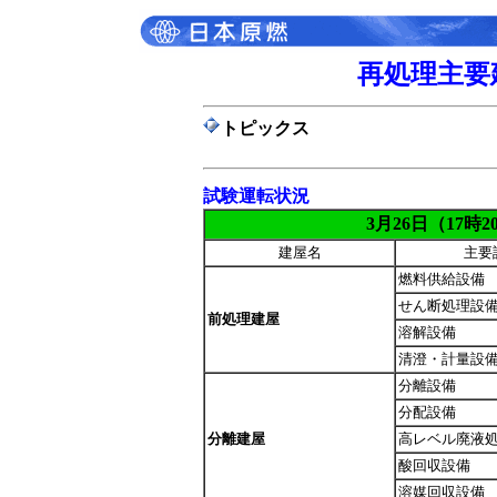
再処理主要
トピックス
試験運転状況
3月26日（17時
建屋名
主要
燃料供給設備
せん断処理設
前処理建屋
溶解設備
清澄・計量設
分離設備
分配設備
分離建屋
高レベル廃液
酸回収設備
溶媒回収設備