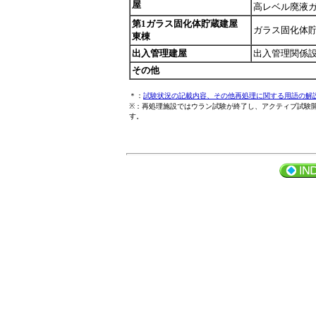
屋
高レベル廃液
第1ガラス固化体貯蔵建屋
ガラス固化体
東棟
出入管理建屋
出入管理関係
その他
＊：
試験状況の記載内容、その他再処理に関する用語の解
※：再処理施設ではウラン試験が終了し、アクティブ試験
す。