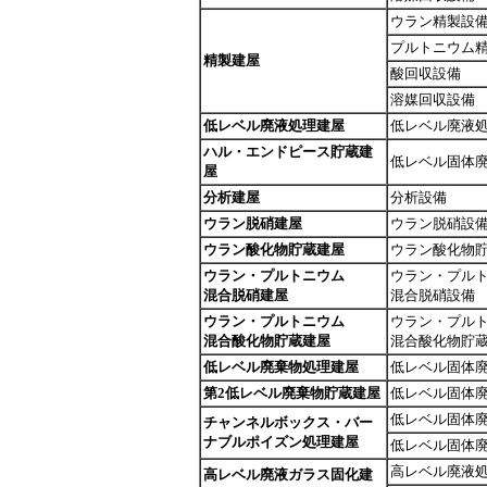
ウラン精製設
プルトニウム
精製建屋
酸回収設備
溶媒回収設備
低レベル廃液処理建屋
低レベル廃液
ハル・エンドピース貯蔵建
低レベル固体
屋
分析建屋
分析設備
ウラン脱硝建屋
ウラン脱硝設
ウラン酸化物貯蔵建屋
ウラン酸化物
ウラン・プルトニウム
ウラン・プル
混合脱硝建屋
混合脱硝設備
ウラン・プルトニウム
ウラン・プル
混合酸化物貯蔵建屋
混合酸化物貯
低レベル廃棄物処理建屋
低レベル固体
第2低レベル廃棄物貯蔵建屋
低レベル固体
低レベル固体
チャンネルボックス・バー
ナブルポイズン処理建屋
低レベル固体
高レベル廃液
高レベル廃液ガラス固化建