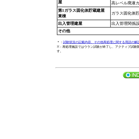
屋
高レベル廃液
第1ガラス固化体貯蔵建屋
ガラス固化体
東棟
出入管理建屋
出入管理関係
その他
＊：
試験状況の記載内容、その他再処理に関する用語の解
※：再処理施設ではウラン試験が終了し、アクティブ試験
す。