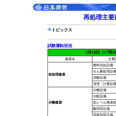
再処理主要
トピックス
試験運転状況
3月14日（17時
建屋名
主要
燃料供給設備
せん断処理設
前処理建屋
溶解設備
清澄・計量設
分離設備
分配設備
分離建屋
高レベル廃液
酸回収設備
溶媒回収設備