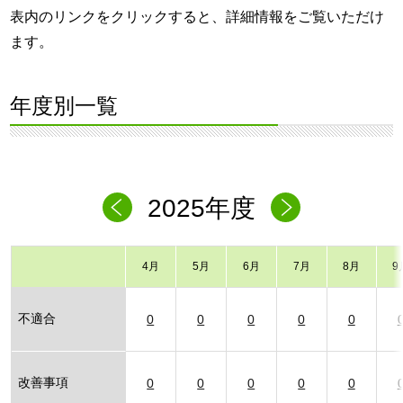
表内のリンクをクリックすると、詳細情報をご覧いただけ
ます。
年度別一覧
2025年度
4月
5月
6月
7月
8月
9
不適合
0
0
0
0
0
改善事項
0
0
0
0
0