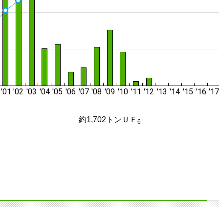
約1,702トンＵＦ
6