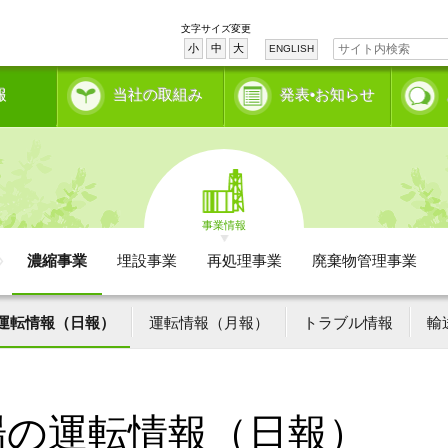
文字サイズ変更
小
中
大
ENGLISH
報
当社の取組み
発表•お知らせ
事業情報
濃縮事業
埋設事業
再処理事業
廃棄物管理事業
運転情報（日報）
運転情報（月報）
トラブル情報
輸
場の運転情報（日報）