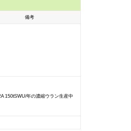
備考
-2A 150tSWU/年の濃縮ウラン生産中