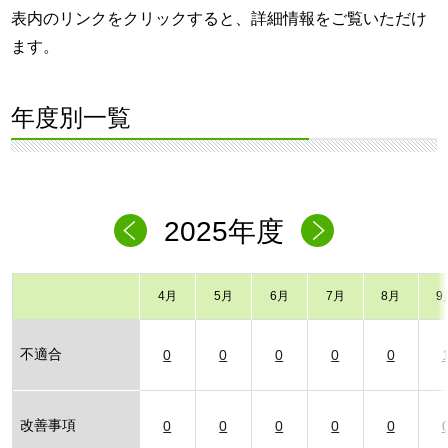
表内のリンクをクリックすると、詳細情報をご覧いただけ
ます。
年度別一覧
2025年度
4月
5月
6月
7月
8月
9
不適合
0
0
0
0
0
改善事項
0
0
0
0
0