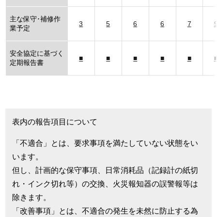
主な保守･補修作
3
5
6
6
7
業予定
安全協定に基づく
■
■
■
■
■
定期報告書
表内の報告項目について
「不適合」とは、要求事項を満たしていない状態をい
います。
但し、計画的な保守事項、日常消耗品（記録計の紙切
れ・インク切れ等）の交換、火災報知器の誤警報等は
除きます。
「改善事項」とは、不適合の発生を未然に防止する為