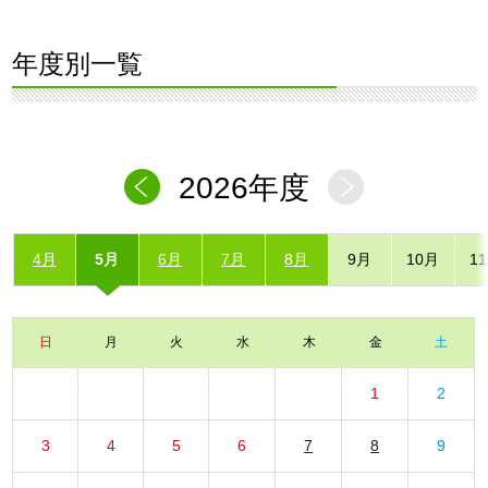
年度別一覧
2026年度
4月
5月
6月
7月
8月
9月
10月
1
日
月
火
水
木
金
土
1
2
3
4
5
6
7
8
9