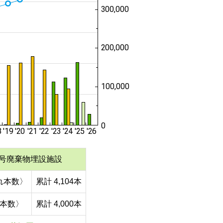
号廃棄物埋設施設
れ本数〉
累計 4,104本
本数〉
累計 4,000本