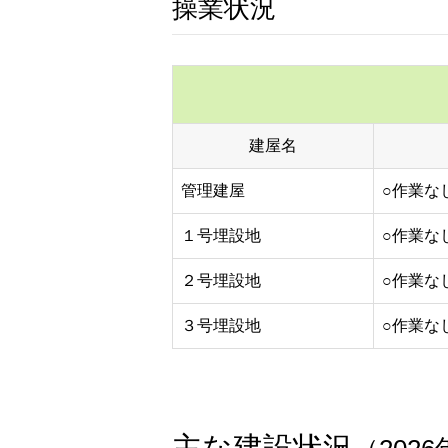
操業状況
建屋名
管理建屋
○作業な
１号埋設地
○作業な
２号埋設地
○作業な
３号埋設地
○作業な
主な建設状況