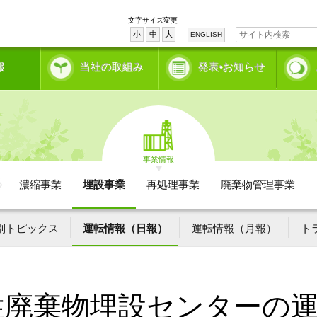
文字サイズ変更
小
中
大
ENGLISH
報
当社の取組み
発表•お知らせ
事業情報
濃縮事業
埋設事業
再処理事業
廃棄物管理事業
別トピックス
運転情報（日報）
運転情報（月報）
ト
性廃棄物埋設センターの