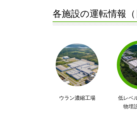
各施設の運転情報（
ウラン濃縮工場
低レベ
物埋