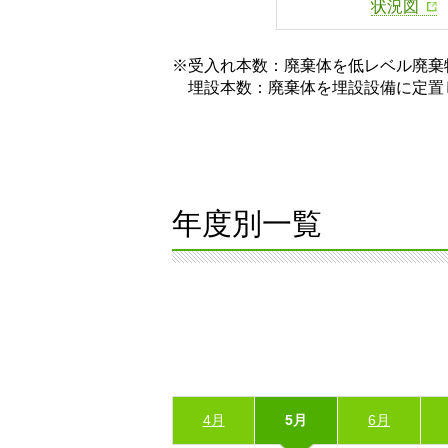
状況図
※受入れ本数：廃棄体を低レベル廃棄
埋設本数：廃棄体を埋設設備に定置
年度別一覧
4月
5月
6月