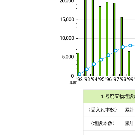
１号廃棄物埋設
〈受入れ本数〉
累計 
〈埋設本数〉
累計 