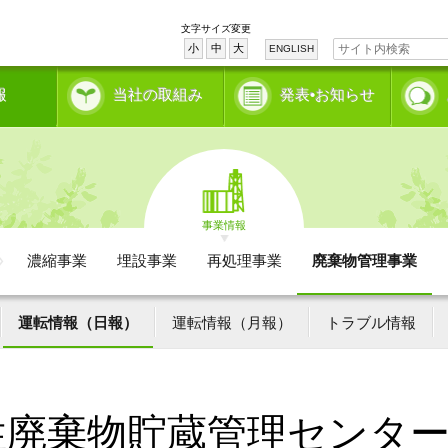
文字サイズ変更
小
中
大
ENGLISH
報
当社の取組み
発表•お知らせ
事業情報
濃縮事業
埋設事業
再処理事業
廃棄物管理事業
運転情報（日報）
運転情報（月報）
トラブル情報
性廃棄物貯蔵管理センタ