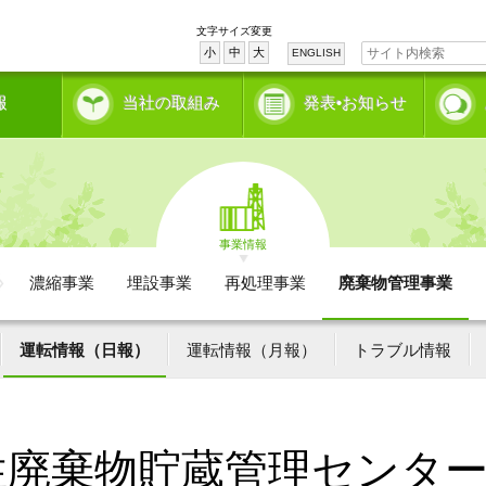
文字サイズ変更
小
中
大
ENGLISH
報
当社の取組み
発表•お知らせ
事業情報
濃縮事業
埋設事業
再処理事業
廃棄物管理事業
運転情報（日報）
運転情報（月報）
トラブル情報
性廃棄物貯蔵管理センタ