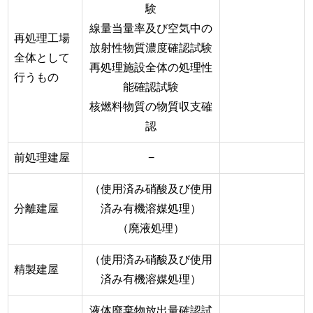
験
線量当量率及び空気中の
再処理工場
放射性物質濃度確認試験
全体として
再処理施設全体の処理性
行うもの
能確認試験
核燃料物質の物質収支確
認
前処理建屋
−
（使用済み硝酸及び使用
分離建屋
済み有機溶媒処理）
（廃液処理）
（使用済み硝酸及び使用
精製建屋
済み有機溶媒処理）
液体廃棄物放出量確認試