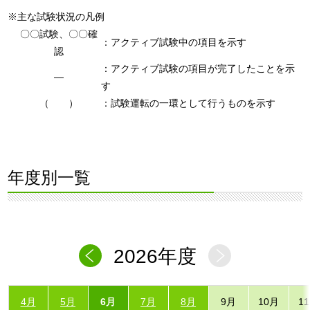
※主な試験状況の凡例
〇〇試験、〇〇確
：アクティブ試験中の項目を示す
認
：アクティブ試験の項目が完了したことを示
―
す
（ ）
：試験運転の一環として行うものを示す
年度別一覧
2026年度
4月
5月
6月
7月
8月
9月
10月
1