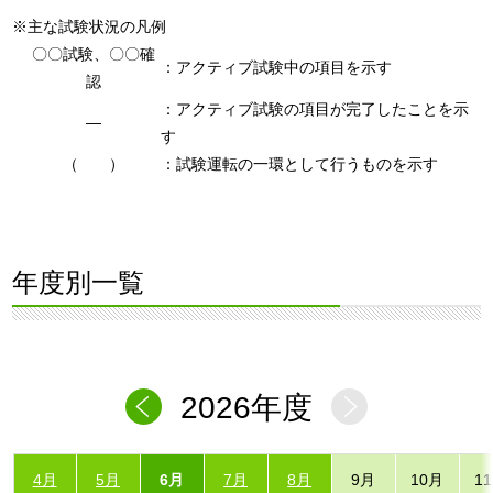
※主な試験状況の凡例
〇〇試験、〇〇確
：アクティブ試験中の項目を示す
認
：アクティブ試験の項目が完了したことを示
―
す
（ ）
：試験運転の一環として行うものを示す
年度別一覧
2026年度
4月
5月
6月
7月
8月
9月
10月
1