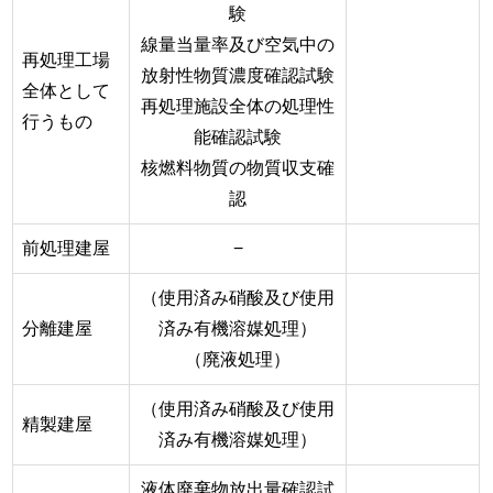
験
線量当量率及び空気中の
再処理工場
放射性物質濃度確認試験
全体として
再処理施設全体の処理性
行うもの
能確認試験
核燃料物質の物質収支確
認
前処理建屋
−
（使用済み硝酸及び使用
分離建屋
済み有機溶媒処理）
（廃液処理）
（使用済み硝酸及び使用
精製建屋
済み有機溶媒処理）
液体廃棄物放出量確認試