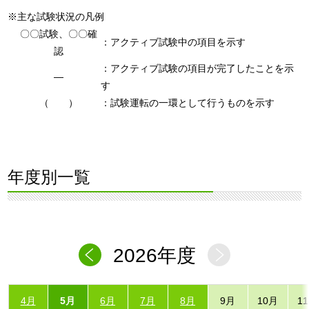
※主な試験状況の凡例
〇〇試験、〇〇確
：アクティブ試験中の項目を示す
認
：アクティブ試験の項目が完了したことを示
―
す
（ ）
：試験運転の一環として行うものを示す
年度別一覧
2026年度
4月
5月
6月
7月
8月
9月
10月
1