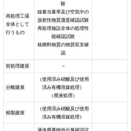
験
線量当量率及び空気中の
再処理工場
放射性物質濃度確認試験
全体として
再処理施設全体の処理性
行うもの
能確認試験
核燃料物質の物質収支確
認
前処理建屋
−
（使用済み硝酸及び使用
分離建屋
済み有機溶媒処理）
（廃液処理）
（使用済み硝酸及び使用
精製建屋
済み有機溶媒処理）
液体廃棄物放出量確認試