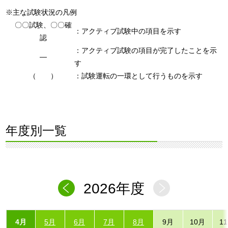
※主な試験状況の凡例
〇〇試験、〇〇確
：アクティブ試験中の項目を示す
認
：アクティブ試験の項目が完了したことを示
―
す
（ ）
：試験運転の一環として行うものを示す
年度別一覧
2026年度
4月
5月
6月
7月
8月
9月
10月
1