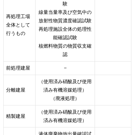
験
線量当量率及び空気中の
再処理工場
放射性物質濃度確認試験
全体として
再処理施設全体の処理性
行うもの
能確認試験
核燃料物質の物質収支確
認
前処理建屋
−
（使用済み硝酸及び使用
分離建屋
済み有機溶媒処理）
（廃液処理）
（使用済み硝酸及び使用
精製建屋
済み有機溶媒処理）
液体廃棄物放出量確認試