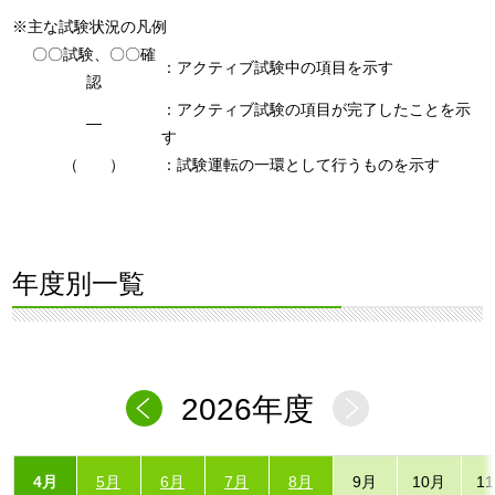
※主な試験状況の凡例
〇〇試験、〇〇確
：アクティブ試験中の項目を示す
認
：アクティブ試験の項目が完了したことを示
―
す
（ ）
：試験運転の一環として行うものを示す
年度別一覧
2026年度
4月
5月
6月
7月
8月
9月
10月
1