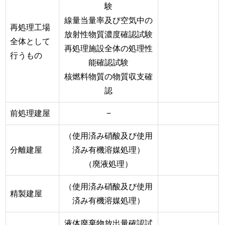
験
線量当量率及び空気中の
再処理工場
放射性物質濃度確認試験
全体として
再処理施設全体の処理性
行うもの
能確認試験
核燃料物質の物質収支確
認
前処理建屋
−
（使用済み硝酸及び使用
分離建屋
済み有機溶媒処理）
（廃液処理）
（使用済み硝酸及び使用
精製建屋
済み有機溶媒処理）
液体廃棄物放出量確認試