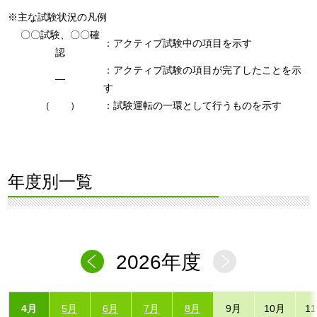
※主な試験状況の凡例
〇〇試験、〇〇確
：アクティブ試験中の項目を示す
認
：アクティブ試験の項目が完了したことを示
―
す
（ ）
：試験運転の一環として行うものを示す
年度別一覧
2026年度
4月
5月
6月
7月
8月
9月
10月
1