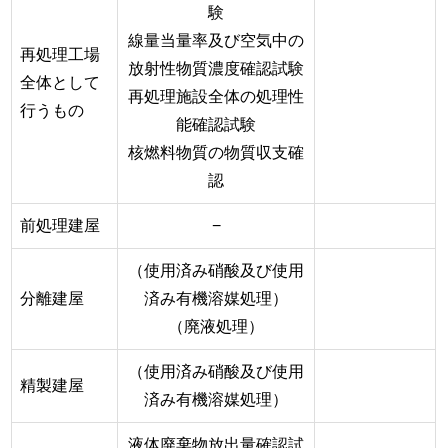
験
線量当量率及び空気中の
再処理工場
放射性物質濃度確認試験
全体として
再処理施設全体の処理性
行うもの
能確認試験
核燃料物質の物質収支確
認
前処理建屋
−
（使用済み硝酸及び使用
分離建屋
済み有機溶媒処理）
（廃液処理）
（使用済み硝酸及び使用
精製建屋
済み有機溶媒処理）
液体廃棄物放出量確認試